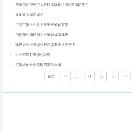
>
美国信用报告巨头环联国际拟IPO融资10亿美元
>
在加拿大感受诚信
>
广东百家名企签质量安全诚信宣言
>
治理商业贿赂拟加大诚信体系建设
>
建设企业经营诚信环境需要全社会努力
>
企业家应补道德伦理课
>
打造诚信社会需政府率先垂范
首页
<<
...
11
12
13
14