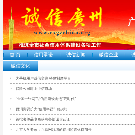
首 页
信用承诺
诚信新闻
诚信企业
诚信文化
>
为手机用户诚信交往 搭建制度平台
>
保险公司盯上征信市场
>
“全国一张网”助信用建设走进“云时代”
>
促消费要扩大“信用半径”（纵横）
>
首批奢侈品电商获商务部诚信认证
>
北京大学专家：互联网领域的信用监管亟待加强