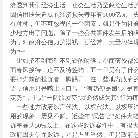
渗透到我们经济生活、社会生活乃至政治生活
因信用缺失造成的经济损失每年有6000亿元。
有种种，但不可忽视的一个因素，就是作为社
少地方出了问题。除了一些公共事件发生后的
为，对政府公信力的漠视，更经常、大量地体现
为”中。
比如招不到商引不到资的时候，小商薄资都多
面春风接待，迫不及待签约，而一旦另有了什
要把先前的投资者一脚踢开。在一些地方政府
语，信用只是嘴上的口号；“有奶便是娘”才是
定势”，于是“一阔脸就变”就必然成为其“行为模
一些地方政府以言代法、以权代法、以权压法
用的现象，屡见不鲜。近些年“民告官”案件大
诉率高达50%以上。在这些败诉案件中，有很
政府因失信而败诉，乃是理所当然。但是政府