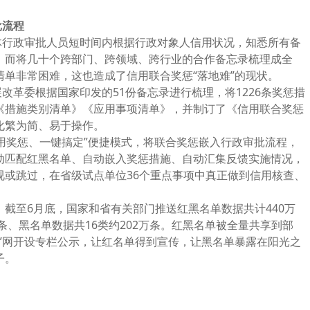
流程
行政审批人员短时间内根据行政对象人信用状况，知悉所有备
，而将几十个跨部门、跨领域、跨行业的合作备忘录梳理成全
单非常困难，这也造成了信用联合奖惩“落地难”的现状。
革委根据国家印发的51份备忘录进行梳理，将1226条奖惩措
《措施类别清单》《应用事项清单》，并制订了《信用联合奖惩
化繁为简、易于操作。
奖惩、一键搞定”便捷模式，将联合奖惩嵌入行政审批流程，
动匹配红黑名单、自动嵌入奖惩措施、自动汇集反馈实施情况，
视或跳过，在省级试点单位36个重点事项中真正做到信用核查、
。
截至6月底，国家和省有关部门推送红黑名单数据共计440万
万条、黑名单数据共16类约202万条。红黑名单被全量共享到部
”网开设专栏公示，让红名单得到宣传，让黑名单暴露在阳光之
子。