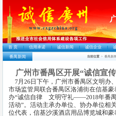
首 页
信用承诺
诚信新闻
诚信企业
番禺新闻
当前位置
>
番禺新
广州市番禺区开展“诚信宣传
7
月26日下午，广州市番禺区文明办
市场监管局联合番禺区洛浦街在信基豪
办“诚信自律 文明守礼——2018年番
活动”。
活动主承办单位、协办单位相
位代表，信基沙溪酒店用品博览城和豪